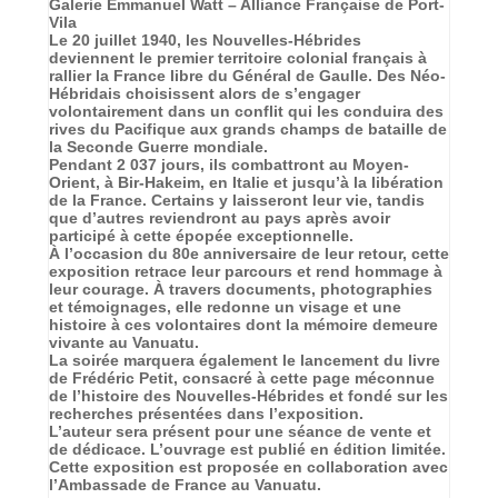
Galerie Emmanuel Watt – Alliance Française de Port-
Vila
Le 20 juillet 1940, les Nouvelles-Hébrides
deviennent le premier territoire colonial français à
rallier la France libre du Général de Gaulle. Des Néo-
Hébridais choisissent alors de s’engager
volontairement dans un conflit qui les conduira des
rives du Pacifique aux grands champs de bataille de
la Seconde Guerre mondiale.
Pendant 2 037 jours, ils combattront au Moyen-
Orient, à Bir-Hakeim, en Italie et jusqu’à la libération
de la France. Certains y laisseront leur vie, tandis
que d’autres reviendront au pays après avoir
participé à cette épopée exceptionnelle.
À l’occasion du 80e anniversaire de leur retour, cette
exposition retrace leur parcours et rend hommage à
leur courage. À travers documents, photographies
et témoignages, elle redonne un visage et une
histoire à ces volontaires dont la mémoire demeure
vivante au Vanuatu.
La soirée marquera également le lancement du livre
de Frédéric Petit, consacré à cette page méconnue
de l’histoire des Nouvelles-Hébrides et fondé sur les
recherches présentées dans l’exposition.
L’auteur sera présent pour une séance de vente et
de dédicace. L’ouvrage est publié en édition limitée.
Cette exposition est proposée en collaboration avec
l’Ambassade de France au Vanuatu.