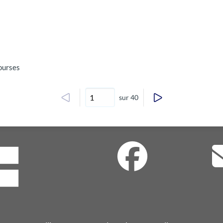
courses
sur 40