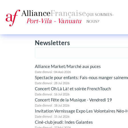
Alliance
Française
QUI SOMMES-
Port-Vila - Vanuatu
NOUS?
Newsletters
Alliance Market/Marché aux puces
Date d’envoi : 04 Aoû 2026
Spectacle pour enfants: Fais-nous manger sainem
Date d’envoi : 28 Jui 2026
Concert Oh Là Là! et soirée FrenchTouch
Date d’envoi : 16 Jui 2026
Concert Fête de la Musique - Vendredi 19
Date d’envoi : 18 Jui 2026
Invitation Vernissage Expo Les Volontaires Néo-
Date d’envoi : 15 Jui 2026
Ciné-club jeudi: Indes Galantes
Date d’envoi : 27 Mai 2026