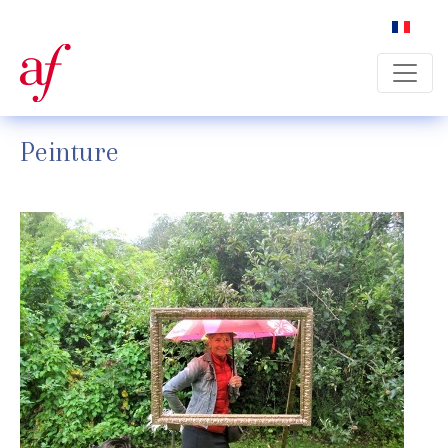
Select yo
Peinture