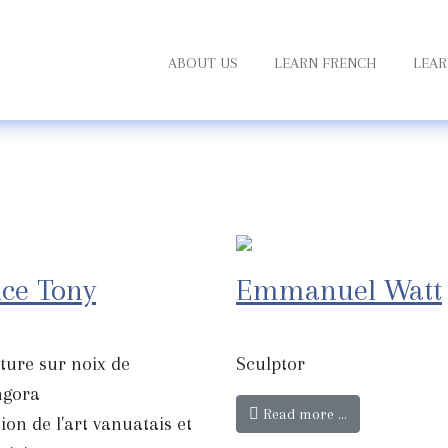
ABOUT US
LEARN FRENCH
LEAR
ce Tony
Emmanuel Watt
ture sur noix de
Sculptor
ngora
Read more …
sion de l'art vanuatais et