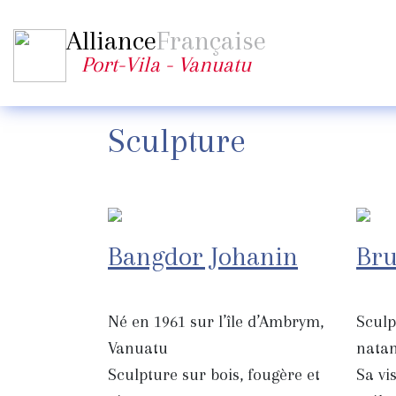
Alliance
Française
Port-Vila - Vanuatu
Sculpture
Bangdor Johanin
Bru
Né en 1961 sur l’île d’Ambrym,
Sculp
Vanuatu
nata
Sculpture sur bois, fougère et
Sa vi