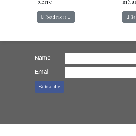
pierre
méla
Read more …
Re
Name
Email