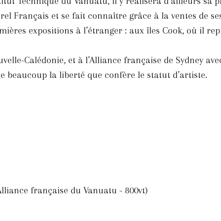
titut Technique du Vanuatu, il y réalisera d’ailleurs sa p
el Français et se fait connaître grâce à la ventes de se
mières expositions à l’étranger : aux îles Cook, où il re
velle-Calédonie, et à l’Alliance française de Sydney ave
cie beaucoup la liberté que confère le statut d’artiste.
lliance française du Vanuatu - 800vt)